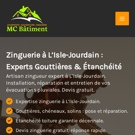
Aller
au
contenu
Zinguerie à L’Isle-Jourdain :
Experts Gouttières & Étanchéité
Artisan zingueur expert à L’Isle-Jourdain.
Installation, réparation et entretien de vos
évacuations pluviales. Devis gratuit.
Expertise zinguerie à L’Isle-Jourdain.
Gouttières, chéneaux, solins : pose et réparation.
Étanchéité toiture garantie décennale.
Devis zinguerie gratuit, réponse rapide.