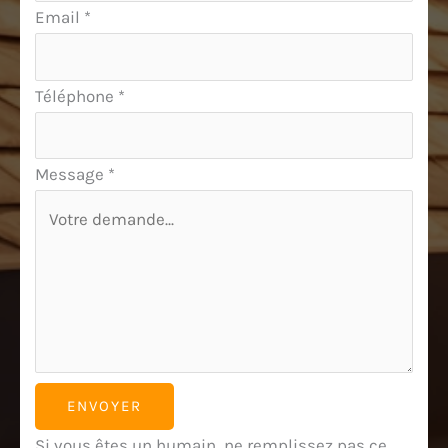
Email
*
Téléphone
*
Message
*
ENVOYER
Si vous êtes un humain, ne remplissez pas ce