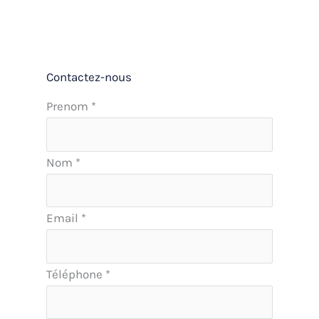
Contactez-nous
Formulaire
Prenom
*
simple
avec
Nom
*
téléphone
Email
*
Téléphone
*