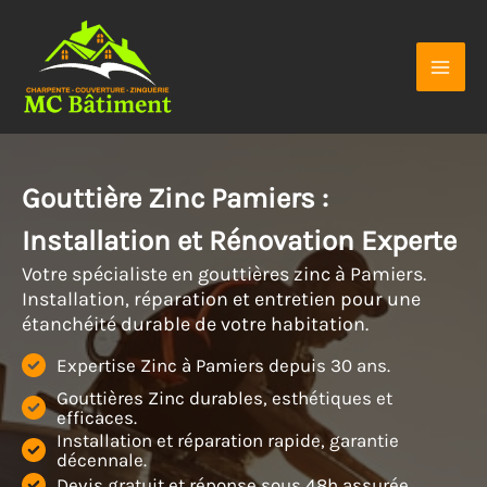
Aller
au
contenu
Gouttière Zinc Pamiers :
Installation et Rénovation Experte
Votre spécialiste en gouttières zinc à Pamiers.
Installation, réparation et entretien pour une
étanchéité durable de votre habitation.
Expertise Zinc à Pamiers depuis 30 ans.
Gouttières Zinc durables, esthétiques et
efficaces.
Installation et réparation rapide, garantie
décennale.
Devis gratuit et réponse sous 48h assurée.