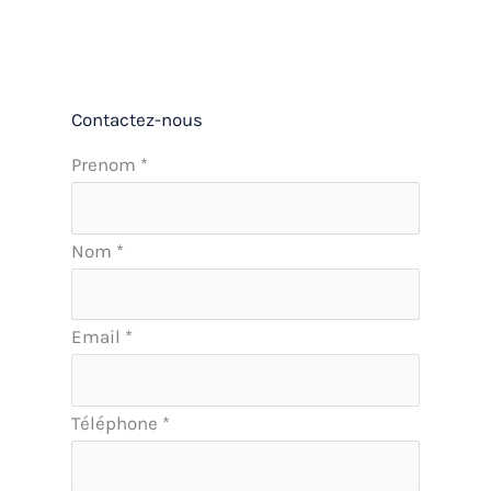
Contactez-nous
Formulaire
Prenom
*
simple
avec
Nom
*
téléphone
Email
*
Téléphone
*