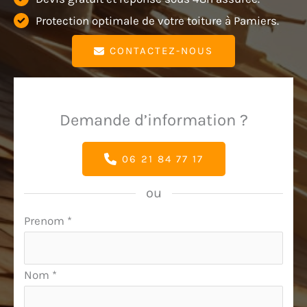
Protection optimale de votre toiture à Pamiers.
CONTACTEZ-NOUS
Demande d’information ?
06 21 84 77 17
ou
Formulaire
Prenom
*
simple
avec
Nom
*
téléphone